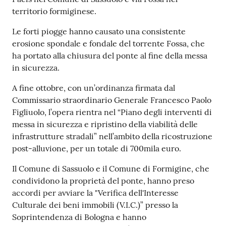
territorio formiginese.
Tutti
gli
Le forti piogge hanno causato una consistente
argomenti...
erosione spondale e fondale del torrente Fossa, che
ha portato alla chiusura del ponte al fine della messa
in sicurezza.
Seguici
A fine ottobre, con un’ordinanza firmata dal
su
Commissario straordinario Generale Francesco Paolo
Figliuolo, l’opera rientra nel “Piano degli interventi di
messa in sicurezza e ripristino della viabilità delle
infrastrutture stradali” nell’ambito della ricostruzione
post-alluvione, per un totale di 700mila euro.
Il Comune di Sassuolo e il Comune di Formigine, che
condividono la proprietà del ponte, hanno preso
accordi per avviare la "Verifica dell'Interesse
Culturale dei beni immobili (V.I.C.)” presso la
Soprintendenza di Bologna e hanno