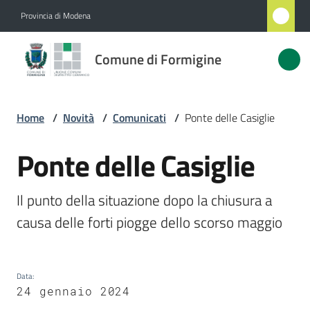
Vai al contenuto
Vai alla navigazione
Vai al footer
Provincia di Modena
Comune
Comune di Formigine
di
Formigine
Home
/
Novità
/
Comunicati
/
Ponte delle Casiglie
Amministrazione
Ponte delle Casiglie
Salta al contenuto
Novità
Il punto della situazione dopo la chiusura a 
Menu selezionato
Servizi
Vivere
Formigine
Data
:
24 gennaio 2024