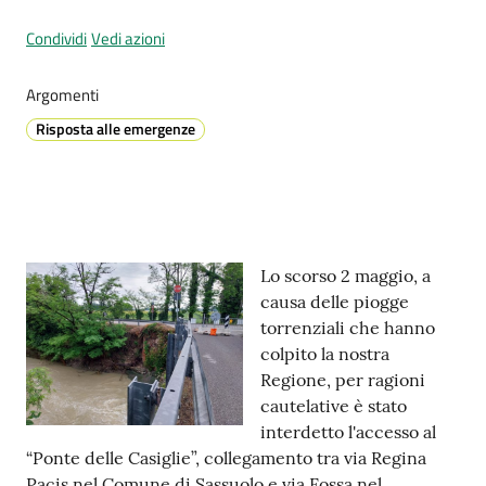
Condividi
Vedi azioni
Prenotazione
Argomenti
appuntamenti
Risposta alle emergenze
A
l
l
e
Contenuto
r
Lo scorso 2 maggio, a
t
causa delle piogge
a
torrenziali che hanno
M
colpito la nostra
e
Regione, per ragioni
t
cautelative è stato
e
interdetto l'accesso al
o
“Ponte delle Casiglie”, collegamento tra via Regina
Pacis nel Comune di Sassuolo e via Fossa nel