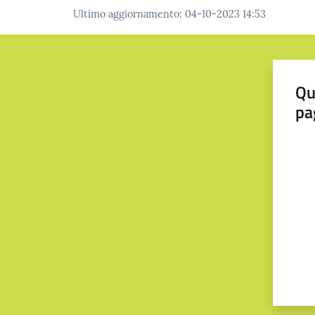
Ultimo aggiornamento
:
04-10-2023 14:53
Qu
pa
Valut