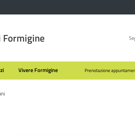
 Formigine
Seg
zi
Vivere Formigine
Prenotazione appuntamen
oni