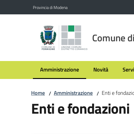
Vai al contenuto
Vai alla navigazione
Vai al footer
Provincia di Modena
Comune di
Amministrazione
Novità
Servi
Menu selezionato
Home
Amministrazione
Enti e fondazi
/
/
Enti e fondazioni