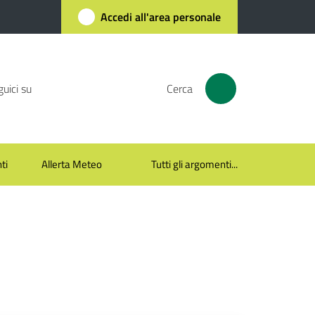
Accedi all'area personale
uici su
Cerca
ti
Allerta Meteo
Tutti gli argomenti...