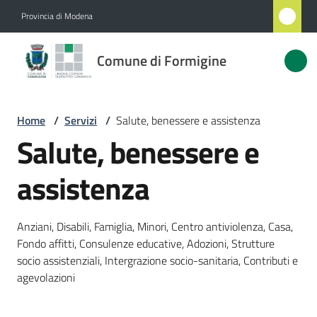
Vai al contenuto
Vai alla navigazione
Vai al footer
Provincia di Modena
Comune
Comune di Formigine
di
Formigine
Home
/
Servizi
/
Salute, benessere e assistenza
Salute, benessere e
Amministrazione
assistenza
Novità
Anziani, Disabili, Famiglia, Minori, Centro antiviolenza, Casa,
Servizi
Fondo affitti, Consulenze educative, Adozioni, Strutture
Menu selezionato
socio assistenziali, Intergrazione socio-sanitaria, Contributi e
Vivere
agevolazioni
Formigine