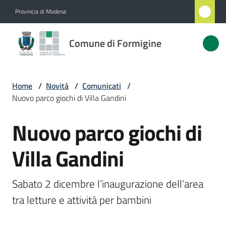
Vai al contenuto
Vai alla navigazione
Vai al footer
Provincia di Modena
Comune
Comune di Formigine
di
Formigine
Home
/
Novità
/
Comunicati
/
Nuovo parco giochi di Villa Gandini
Amministrazione
Nuovo parco giochi di
Salta al contenuto
Novità
Menu selezionato
Villa Gandini
Servizi
Sabato 2 dicembre l’inaugurazione dell’area 
Vivere
tra letture e attività per bambini
Formigine