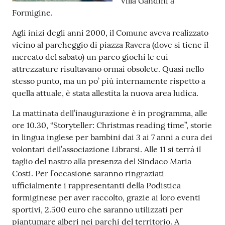
Villa Gandini a
Formigine.
Tutti
gli
Agli inizi degli anni 2000, il Comune aveva realizzato
argomenti...
vicino al parcheggio di piazza Ravera (dove si tiene il
mercato del sabato) un parco giochi le cui
attrezzature risultavano ormai obsolete. Quasi nello
stesso punto, ma un po’ più internamente rispetto a
Seguici
quella attuale, è stata allestita la nuova area ludica.
su
La mattinata dell’inaugurazione è in programma, alle
ore 10.30, “Storyteller: Christmas reading time”, storie
in lingua inglese per bambini dai 3 ai 7 anni a cura dei
volontari dell’associazione Librarsi. Alle 11 si terrà il
taglio del nastro alla presenza del Sindaco Maria
Costi. Per l’occasione saranno ringraziati
ufficialmente i rappresentanti della Podistica
formiginese per aver raccolto, grazie ai loro eventi
sportivi, 2.500 euro che saranno utilizzati per
piantumare alberi nei parchi del territorio. A