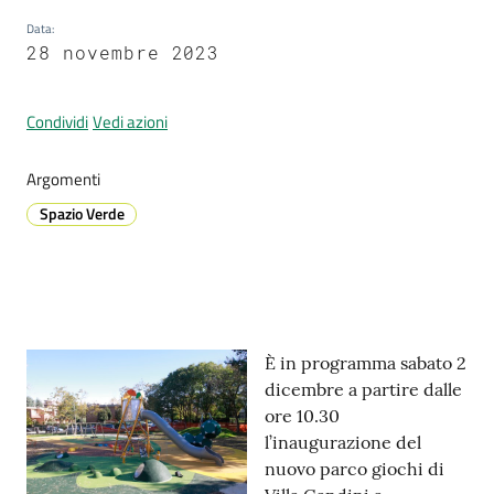
Data
:
28 novembre 2023
Prenotazione
appuntamenti
Condividi
Vedi azioni
A
Argomenti
l
Spazio Verde
l
e
r
t
a
Contenuto
M
È in programma sabato 2
e
dicembre a partire dalle
t
ore 10.30
e
l’inaugurazione del
o
nuovo parco giochi di