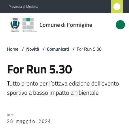
Vai al contenuto
Vai alla navigazione
Vai al footer
Provincia di Modena
Comune
Comune di Formigine
di
Formigine
Home
/
Novità
/
Comunicati
/
For Run 5.30
Amministrazione
For Run 5.30
Salta al contenuto
Novità
Tutto pronto per l’ottava edizione dell’evento 
Menu selezionato
sportivo a basso impatto ambientale
Servizi
Vivere
Formigine
Data
:
28 maggio 2024