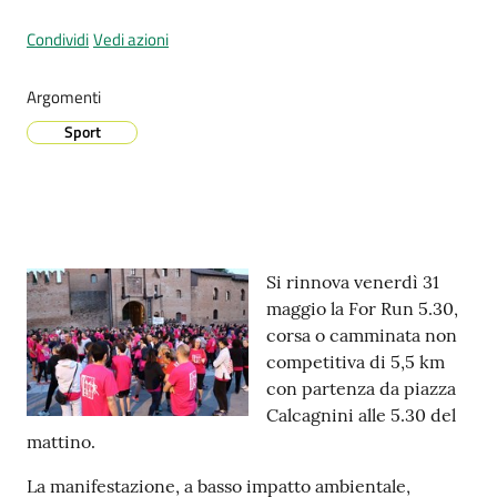
Condividi
Vedi azioni
Prenotazione
Argomenti
appuntamenti
Sport
A
l
l
e
Contenuto
r
Si rinnova venerdì 31
t
maggio la For Run 5.30,
a
corsa o camminata non
M
competitiva di 5,5 km
e
con partenza da piazza
t
Calcagnini alle 5.30 del
e
mattino.
o
La manifestazione, a basso impatto ambientale,