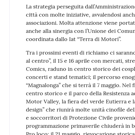
La strategia perseguita dall’Amministrazion
città con molte iniziative, avvalendosi anch
associazioni. Molta attenzione viene portat
anche alla sinergia con l’Unione dei Comun
coordinata dallo Iat “Terra di Motori”.
Tra i prossimi eventi di richiamo ci saranno
al centro”, il 15 e 16 aprile con mercati, st
Comics, raduno in centro storico dei cosplay
concerti e stand tematici; il percorso en
“Magnalonga” che si terrà il 7 maggio. Nel 
centro storico e il parco della Resistenza 
Motor Valley, la fiera del verde Eutierra e 
design” che riunirà molte unità cinofile de
e soccorritori di Protezione Civile proveni
programmazione primaverile chiuderà in bel
Pro loco: il 21 maggio, rievocazione storica