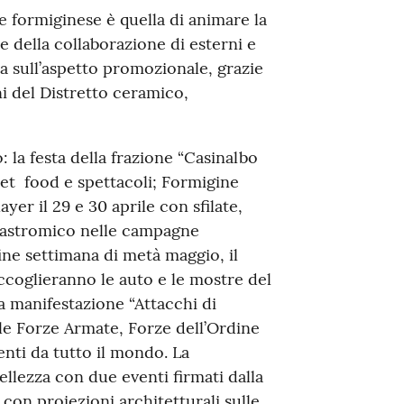
e formiginese è quella di animare la
e della collaborazione di esterni e
a sull’aspetto promozionale, grazie
i del Distretto ceramico,
: la festa della frazione “Casinalbo
reet food e spettacoli; Formigine
er il 29 e 30 aprile con sfilate,
ogastromico nelle campagne
fine settimana di metà maggio, il
accoglieranno le auto e le mostre del
la manifestazione “Attacchi di
lle Forze Armate, Forze dell’Ordine
enti da tutto il mondo. La
lezza con due eventi firmati dalla
 con proiezioni architetturali sulle