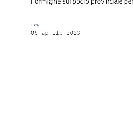
Formigine sul podio provinciale pe
Data
:
05 aprile 2023