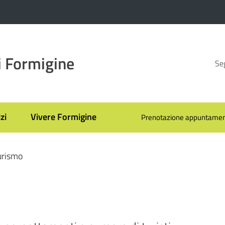
 Formigine
Seg
zi
Vivere Formigine
Prenotazione appuntamen
turismo