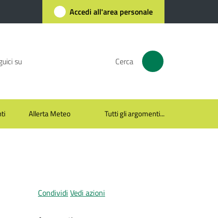
Accedi all'area personale
uici su
Cerca
ti
Allerta Meteo
Tutti gli argomenti...
Condividi
Vedi azioni