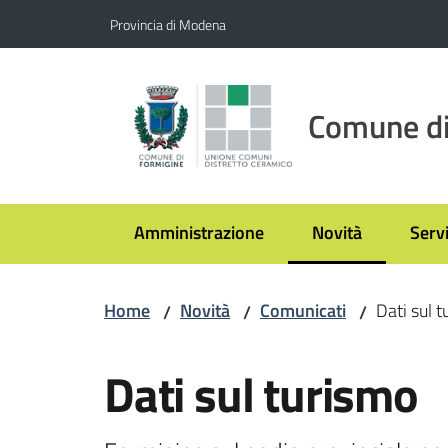
Vai al contenuto
Vai alla navigazione
Vai al footer
Provincia di Modena
Comune di
Amministrazione
Novità
Servi
Menu selezionato
Home
Novità
Comunicati
Dati sul 
/
/
/
Salta al contenuto
Dati sul turismo