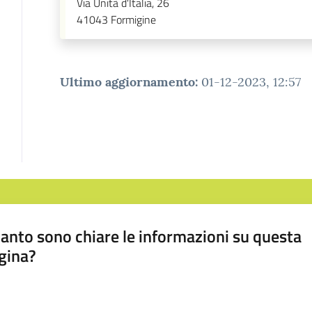
Via Unità d'Italia, 26
41043
Formigine
Ultimo aggiornamento
:
01-12-2023, 12:57
anto sono chiare le informazioni su questa
gina?
a da 1 a 5 stelle