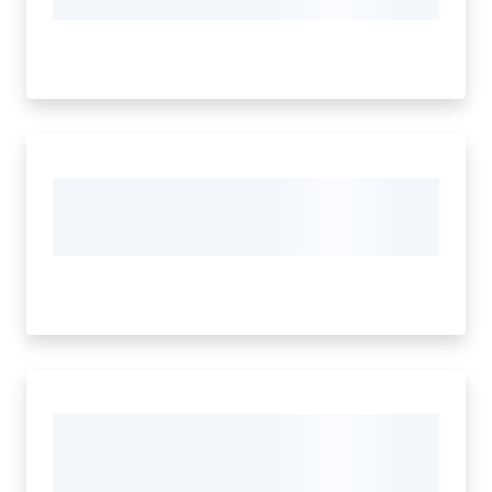
Tutti
gli
argomenti...
Menu selezionato
Seguici
su