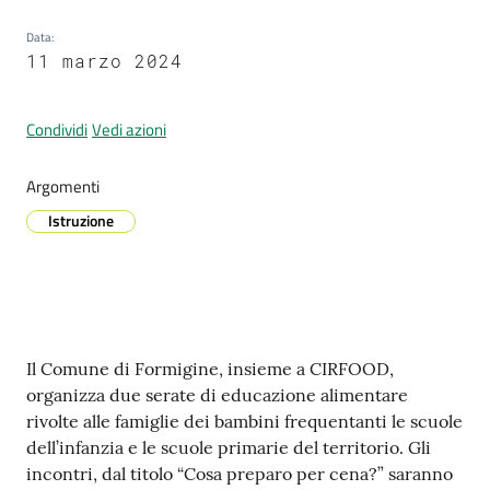
Data
:
11 marzo 2024
Prenotazione
appuntamenti
Condividi
Vedi azioni
A
Argomenti
l
Istruzione
l
e
r
t
a
M
Contenuto
Il Comune di Formigine, insieme a CIRFOOD,
e
organizza due serate di educazione alimentare
t
rivolte alle famiglie dei bambini frequentanti le scuole
e
dell’infanzia e le scuole primarie del territorio. Gli
o
incontri, dal titolo “Cosa preparo per cena?” saranno