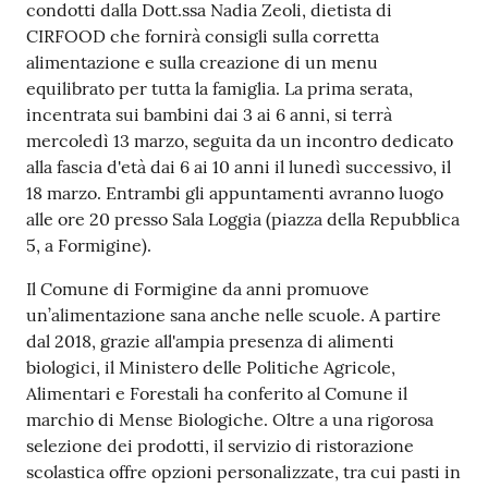
condotti dalla Dott.ssa Nadia Zeoli, dietista di
Tutti
CIRFOOD che fornirà consigli sulla corretta
gli
alimentazione e sulla creazione di un menu
argomenti...
equilibrato per tutta la famiglia. La prima serata,
incentrata sui bambini dai 3 ai 6 anni, si terrà
mercoledì 13 marzo, seguita da un incontro dedicato
alla fascia d'età dai 6 ai 10 anni il lunedì successivo, il
Seguici
18 marzo. Entrambi gli appuntamenti avranno luogo
su
alle ore 20 presso Sala Loggia (piazza della Repubblica
5, a Formigine).
Il Comune di Formigine da anni promuove
un’alimentazione sana anche nelle scuole. A partire
dal 2018, grazie all'ampia presenza di alimenti
biologici, il Ministero delle Politiche Agricole,
Alimentari e Forestali ha conferito al Comune il
marchio di Mense Biologiche. Oltre a una rigorosa
selezione dei prodotti, il servizio di ristorazione
scolastica offre opzioni personalizzate, tra cui pasti in