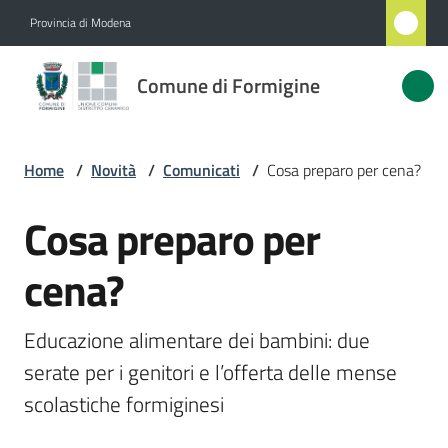
Vai al contenuto
Vai alla navigazione
Vai al footer
Provincia di Modena
Comune
Comune di Formigine
di
Formigine
Home
/
Novità
/
Comunicati
/
Cosa preparo per cena?
Amministrazione
Cosa preparo per
Salta al contenuto
cena?
Novità
Menu selezionato
Servizi
Educazione alimentare dei bambini: due 
serate per i genitori e l’offerta delle mense 
Vivere
scolastiche formiginesi
Formigine