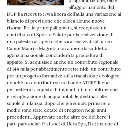
programmazione, oltre
all’aggiornamento del
Tutti
DUP ha ricevuto il via libera dell’aula una variazione al
gli
bilancio di previsione che alloca alcune nuove
argomenti...
risorse: Fra le principali novità, si recepisce un
contributo di Sport e Salute per la realizzazione di
una palestra all’aperto che sarà realizzata al parco
Seguici
Campi Macri a Magreta non appena la suddetta
su
agenzia nazionale concluderà la procedura di
appalto. Si acquisisce anche un contributo regionale
di 144 mila per abbattimento rette nidi, un contributo
per un progetto formativo sulla transizione ecologica,
nonché un contributo su un bando ATERSIR che
permetterà l’acquisto di impianti di microfiltrazione
e refrigerazione di acqua potabile destinati alle
scuole d’infanzia, dopo che già scuole primarie e
medie sono state dotate di erogatori negli anni
precedenti. Approvate anche altre tre delibere: i
patti parasociali fra i soci di Hera Spa, l’istituzione di