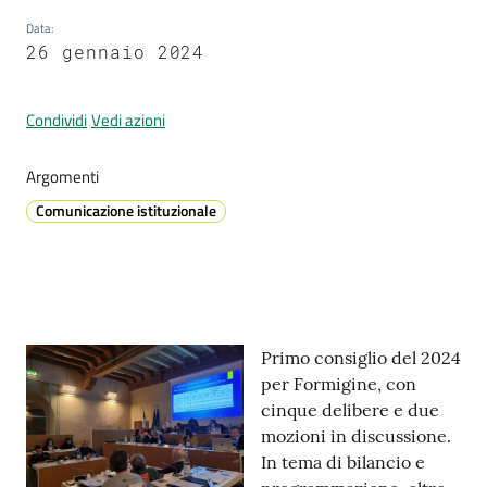
Data
:
26 gennaio 2024
Prenotazione
appuntamenti
Condividi
Vedi azioni
A
Argomenti
l
Comunicazione istituzionale
l
e
r
t
a
Contenuto
M
Primo consiglio del 2024
e
per Formigine, con
t
cinque delibere e due
e
mozioni in discussione.
o
In tema di bilancio e