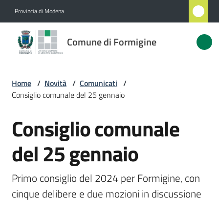
Vai al contenuto
Vai alla navigazione
Vai al footer
Provincia di Modena
Comune
Comune di Formigine
di
Formigine
Home
/
Novità
/
Comunicati
/
Consiglio comunale del 25 gennaio
Amministrazione
Consiglio comunale
Salta al contenuto
Novità
Menu selezionato
del 25 gennaio
Servizi
Primo consiglio del 2024 per Formigine, con 
Vivere
cinque delibere e due mozioni in discussione
Formigine