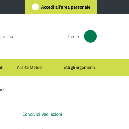
Accedi all'area personale
uici su
Cerca
ti
Allerta Meteo
Tutti gli argomenti...
ne
Condividi
Vedi azioni