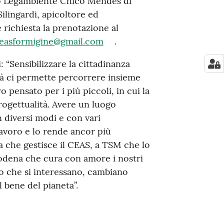
olo Legambiente Chico Mendes di
ilingardi, apicoltore ed
 richiesta la prenotazione al
easformigine@gmail.com
.
: “Sensibilizzare la cittadinanza
ità ci permette percorrere insieme
 pensato per i più piccoli, in cui la
progettualità. Avere un luogo
 diversi modi e con vari
lavoro e lo rende ancor più
a che gestisce il CEAS, a TSM che lo
Modena che cura con amore i nostri
oro che si interessano, cambiano
 bene del pianeta”.