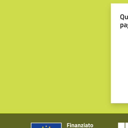
Qu
pa
Valut