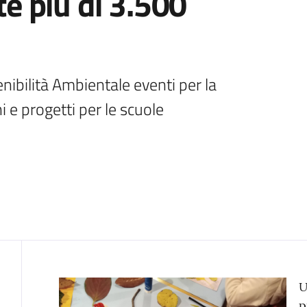
lte più di 3.500
nibilità Ambientale eventi per la 
Contenuto
U
p