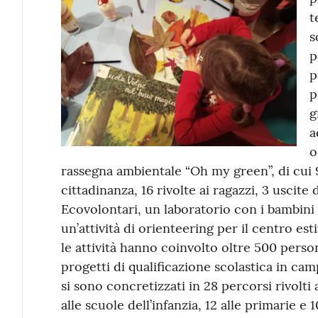
t
s
p
p
p
g
a
o
rassegna ambientale “Oh my green”, di cui 9 
cittadinanza, 16 rivolte ai ragazzi, 3 uscite
Ecovolontari, un laboratorio con i bambini 
un’attività di orienteering per il centro e
le attività hanno coinvolto oltre 500 perso
progetti di qualificazione scolastica in ca
si sono concretizzati in 28 percorsi rivolti a
alle scuole dell’infanzia, 12 alle primarie e