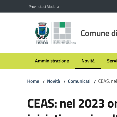
Vai al contenuto
Vai alla navigazione
Vai al footer
Provincia di Modena
Comune di
Amministrazione
Novità
Servi
Menu selezionato
Home
Novità
Comunicati
CEAS: nel
/
/
/
Salta al contenuto
CEAS: nel 2023 o