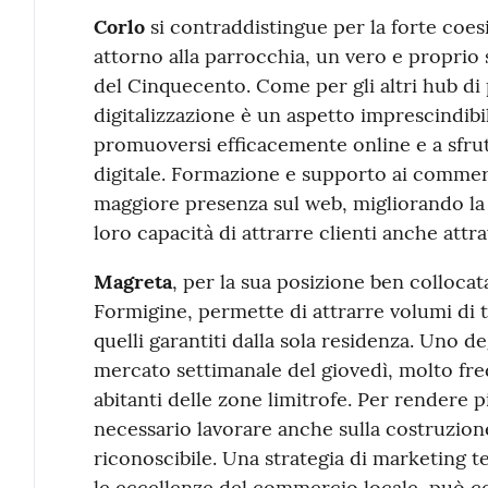
Corlo
si contraddistingue per la forte coesi
attorno alla parrocchia, un vero e proprio sa
del Cinquecento. Come per gli altri hub di 
digitalizzazione è un aspetto imprescindibil
promuoversi efficacemente online e a sfru
digitale. Formazione e supporto ai commer
maggiore presenza sul web, migliorando la 
loro capacità di attrarre clienti anche attrav
Magreta
, per la sua posizione ben collocata
Formigine, permette di attrarre volumi di 
quelli garantiti dalla sola residenza. Uno deg
mercato settimanale del giovedì, molto freq
abitanti delle zone limitrofe. Per rendere p
necessario lavorare anche sulla costruzione
riconoscibile. Una strategia di marketing te
le eccellenze del commercio locale, può con