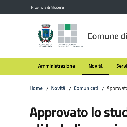
Vai al contenuto
Vai alla navigazione
Vai al footer
Provincia di Modena
Comune di
Amministrazione
Novità
Servi
Menu selezionato
Home
Novità
Comunicati
Approvato 
/
/
/
Salta al contenuto
Approvato lo studi