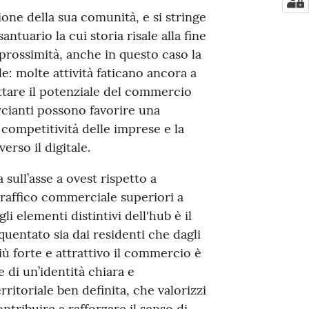
one della sua comunità, e si stringe
ntuario la cui storia risale alla fine
prossimità, anche in questo caso la
e: molte attività faticano ancora a
ttare il potenziale del commercio
cianti possono favorire una
competitività delle imprese e la
erso il digitale.
 sull’asse a ovest rispetto a
traffico commerciale superiori a
li elementi distintivi dell'hub è il
uentato sia dai residenti che dagli
iù forte e attrattivo il commercio è
 di un’identità chiara e
rritoriale ben definita, che valorizzi
tribuire a rafforzare il senso di