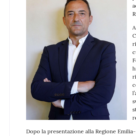
a
R
A
C
r
c
F
h
r
c
l
s
s
r
Dopo la presentazione alla Regione Emilia-