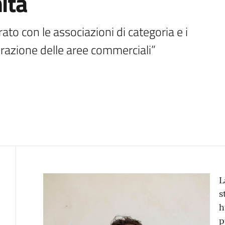
ità
to con le associazioni di categoria e i 
Contenuto
L
s
h
p