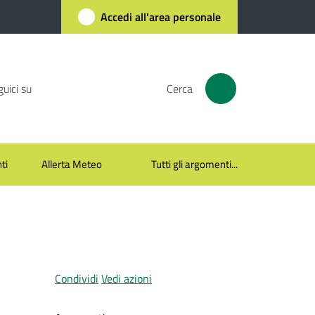
Accedi all'area personale
uici su
Cerca
ti
Allerta Meteo
Tutti gli argomenti...
Condividi
Vedi azioni