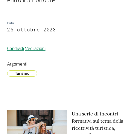
Data
:
Prenotazione
25 ottobre 2023
appuntamenti
A
Condividi
Vedi azioni
l
l
Argomenti
e
Turismo
r
t
a
M
e
t
Contenuto
Una serie di incontri
e
formativi sul tema della
o
ricettività turistica,