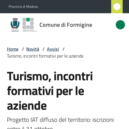
Vai al contenuto
Vai alla navigazione
Vai al footer
Provincia di Modena
Comune
Comune di Formigine
di
Formigine
Home
/
Novità
/
Avvisi
/
Turismo, incontri formativi per le aziende
Amministrazione
Turismo, incontri
Salta al contenuto
Novità
Menu selezionato
formativi per le
Servizi
aziende
Vivere
Formigine
Progetto IAT diffuso del territorio: iscrizioni 
entro il 31 ottobre