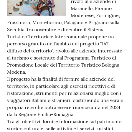
rivolti alle aziende di
Maranello, Fiorano
Tutti
Modenese, Formigine,
gli
Frassinoro, Montefiorino, Palagano e Prignano sulla
argomenti...
Secchia: tra novembre e dicembre il Sistema
Turistico Territoriale Intercomunale propone un
percorso gratuito nell'ambito del progetto "IAT
Seguici
diffuso del territorio", rivolto alle aziende interessate
su
al turismo e sostenuto dal Programma Turistico di
Promozione Locale del Territorio Turistico Bologna -
Modena.
Il progetto ha la finalità di fornire alle aziende del
territorio, in particolare agli esercizi ricettivi e di
ristorazione, strumenti per relazionarsi meglio con i
viaggiatori italiani e stranieri, costituendo una vera e
propria rete che potrà essere riconosciuta nel 2024
dalla Regione Emilia-Romagna.
Tra gli obiettivi, fornire informazione sul patrimonio
storico culturale, sulle attività e i servizi turistici