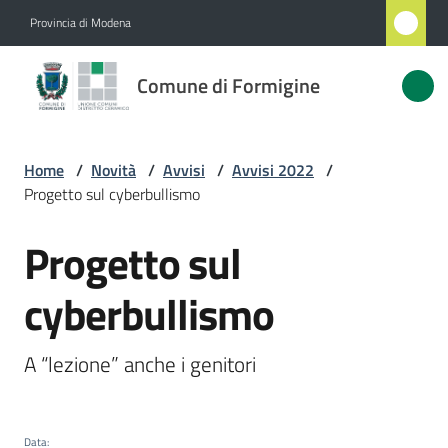
Vai al contenuto
Vai alla navigazione
Vai al footer
Provincia di Modena
Comune
Comune di Formigine
di
Formigine
Home
/
Novità
/
Avvisi
/
Avvisi 2022
/
Progetto sul cyberbullismo
Amministrazione
Progetto sul
Salta al contenuto
Novità
Menu selezionato
cyberbullismo
Servizi
A “lezione” anche i genitori
Vivere
Formigine
Data
: