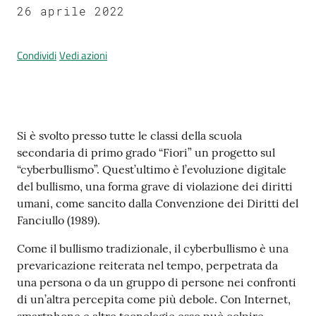
26 aprile 2022
Condividi
Vedi azioni
Prenotazione
appuntamenti
A
l
Contenuto
Si è svolto presso tutte le classi della scuola
l
secondaria di primo grado “Fiori” un progetto sul
e
“cyberbullismo”. Quest’ultimo è l’evoluzione digitale
r
del bullismo, una forma grave di violazione dei diritti
t
umani, come sancito dalla Convenzione dei Diritti del
a
Fanciullo (1989).
M
e
Come il bullismo tradizionale, il cyberbullismo è una
t
prevaricazione reiterata nel tempo, perpetrata da
e
una persona o da un gruppo di persone nei confronti
o
di un’altra percepita come più debole. Con Internet,