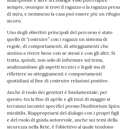
smartphone e altre tecnologie esso può colpire
sempre, ovunque si trovi il ragazzo o la ragazza presa
Tutti
di mira, e nemmeno la casa può essere più un rifugio
gli
sicuro.
argomenti...
Uno degli obiettivi principali del percorso è stato
quello di “costruire” con i ragazzi un sistema di
regole, di comportamenti, di atteggiamenti che
Seguici
aiutino a vivere bene con se stessi e con gli altri. Si
su
tratta, quindi, non solo di informare sul tema,
analizzandone gli aspetti tecnici e legali ma di
riflettere su atteggiamenti e comportamenti
quotidiani al fine di costruire relazioni positive.
Anche il ruolo dei genitori è fondamentale; per
questo, tra la fine di aprile e gli inizi di maggio si
terranno incontri specifici presso l’Auditorium Spira
mirabilis. Riappropriarsi del dialogo con i propri figli
e del ruolo di guida autorevole, anche sui temi della
sicurezza nella Rete, è l’obiettivo al quale tendono