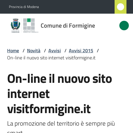
Vai al contenuto
Vai alla navigazione
Vai al footer
Provincia di Modena
Comune
Comune di Formigine
di
Formigine
Home
/
Novità
/
Avvisi
/
Avvisi 2015
/
On-line il nuovo sito internet visitformigine.it
Amministrazione
On-line il nuovo sito
Salta al contenuto
Novità
Menu selezionato
internet
Servizi
visitformigine.it
Vivere
Formigine
La promozione del territorio è sempre più 
smart