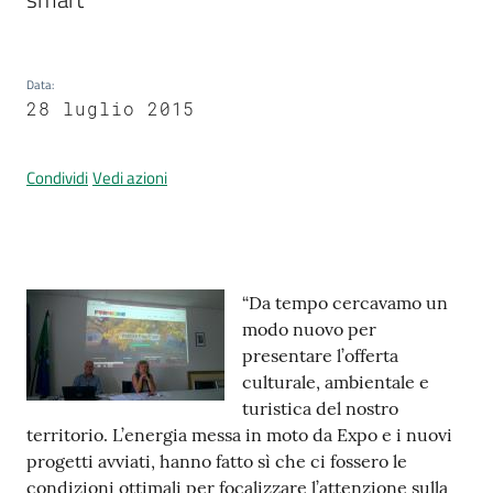
Data
:
Prenotazione
28 luglio 2015
appuntamenti
A
Condividi
Vedi azioni
l
l
e
r
Contenuto
“Da tempo cercavamo un
t
modo nuovo per
a
presentare l’offerta
M
culturale, ambientale e
e
turistica del nostro
t
territorio. L’energia messa in moto da Expo e i nuovi
e
progetti avviati, hanno fatto sì che ci fossero le
o
condizioni ottimali per focalizzare l’attenzione sulla