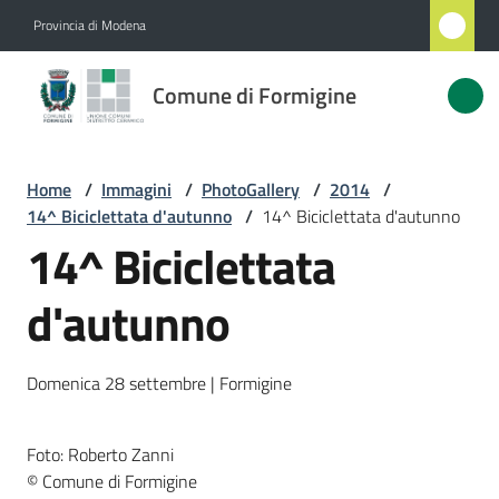
Vai al contenuto
Vai alla navigazione
Vai al footer
Provincia di Modena
Comune
Comune di Formigine
di
Formigine
Home
/
Immagini
/
PhotoGallery
/
2014
/
14^ Biciclettata d'autunno
/
14^ Biciclettata d'autunno
Amministrazione
14^ Biciclettata
Novità
d'autunno
Servizi
Domenica 28 settembre | Formigine
Vivere
Formigine
Foto: Roberto Zanni
© Comune di Formigine