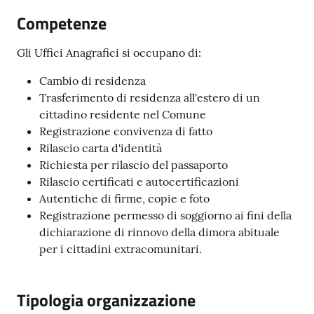
Competenze
Gli Uffici Anagrafici si occupano di:
Prenotazione
appuntamenti
Cambio di residenza
Trasferimento di residenza all'estero di un
A
cittadino residente nel Comune
l
Registrazione convivenza di fatto
l
Rilascio carta d'identità
e
Richiesta per rilascio del passaporto
r
Rilascio certificati e autocertificazioni
t
Autentiche di firme, copie e foto
a
Registrazione permesso di soggiorno ai fini della
M
dichiarazione di rinnovo della dimora abituale
e
per i cittadini extracomunitari.
t
e
Tipologia organizzazione
o