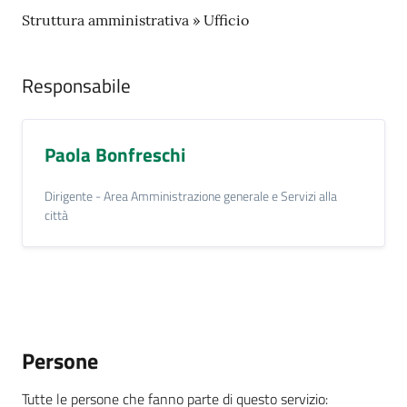
Struttura amministrativa » Ufficio
Tutti
gli
argomenti...
Responsabile
Paola Bonfreschi
Seguici
su
Dirigente - Area Amministrazione generale e Servizi alla
città
Persone
Tutte le persone che fanno parte di questo servizio
: