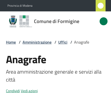
Vai al contenuto
Vai alla navigazione
Vai al footer
Provincia di Modena
Comune
Comune di Formigine
di
Formigine
Home
/
Amministrazione
/
Uffici
/
Anagrafe
Amministrazione
Anagrafe
Salta al contenuto
Menu selezionato
Novità
Area amministrazione generale e servizi alla 
città
Servizi
Menu selezionato
Condividi
Vedi azioni
Vivere
Formigine