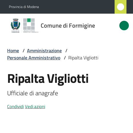
Vai al contenuto
Vai alla navigazione
Vai al footer
Provincia di Modena
Comune
Comune di Formigine
di
Formigine
Home
/
Amministrazione
/
Personale Amministrativo
/
Ripalta Vigliotti
Amministrazione
Menu selezionato
Ripalta Vigliotti
Salta al contenuto
Novità
Ufficiale di anagrafe
Servizi
Condividi
Vedi azioni
Vivere
Formigine