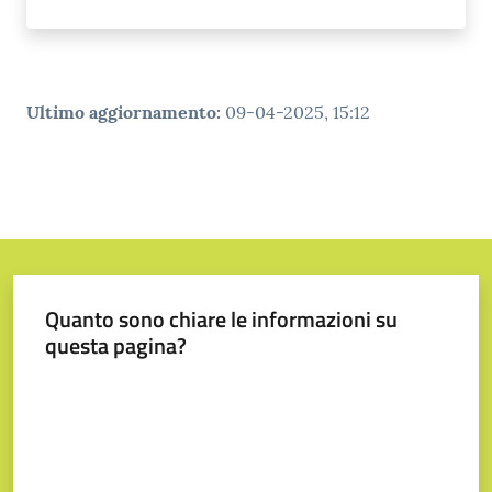
Tutti
gli
argomenti...
Ultimo aggiornamento
:
09-04-2025, 15:12
Seguici
su
Quanto sono chiare le informazioni su
questa pagina?
Valuta da 1 a 5 stelle