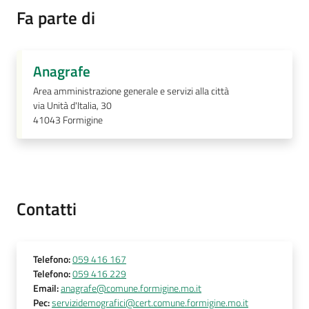
Fa parte di
Prenotazione
Anagrafe
appuntamenti
Area amministrazione generale e servizi alla città
via Unità d'Italia, 30
A
41043
Formigine
l
l
e
r
t
Contatti
a
M
e
t
Telefono
:
059 416 167
Telefono
:
059 416 229
e
Email
:
anagrafe@comune.formigine.mo.it
o
Pec
:
servizidemografici@cert.comune.formigine.mo.it