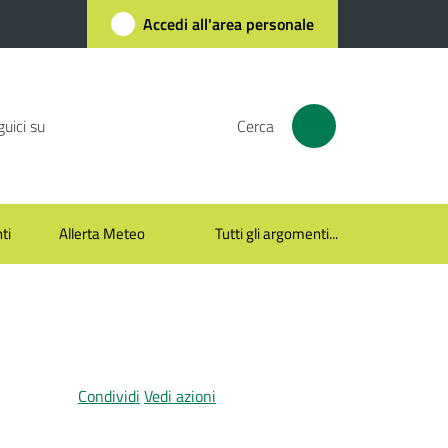
Accedi all'area personale
uici su
Cerca
ti
Allerta Meteo
Tutti gli argomenti...
Condividi
Vedi azioni