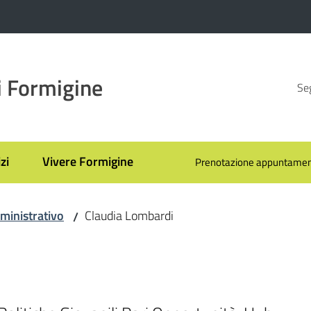
 Formigine
Seg
zi
Vivere Formigine
Prenotazione appuntamen
ministrativo
Claudia Lombardi
/