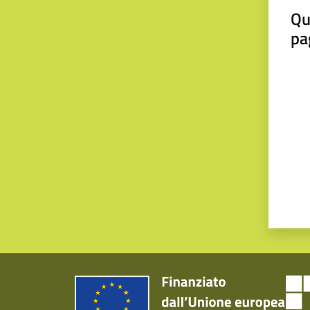
Qu
pa
Valut