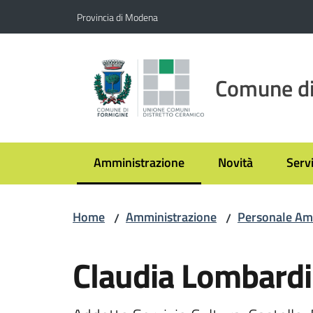
Vai al contenuto
Vai alla navigazione
Vai al footer
Provincia di Modena
Comune di
Amministrazione
Novità
Servi
Menu selezionato
Home
Amministrazione
Personale Am
/
/
Salta al contenuto
Claudia Lombardi