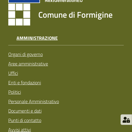
Tutti
Comune di Formigine
gli
argomenti...
AMMINISTRAZIONE
Seguici
Organi di governo
su
Aree amministrative
Uffici
Enti e fondazioni
Politici
Personale Amministrativo
Documenti e dati
Punti di contatto
Avvisi attivi