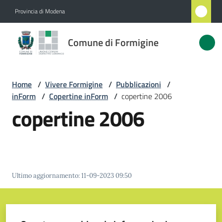
Vai al contenuto
Vai alla navigazione
Vai al footer
Provincia di Modena
Comune
Comune di Formigine
di
Formigine
Home
/
Vivere Formigine
/
Pubblicazioni
/
inForm
/
Copertine inForm
/
copertine 2006
Amministrazione
copertine 2006
Novità
Servizi
Ultimo aggiornamento
:
11-09-2023 09:50
Vivere
Formigine
Menu selezionato