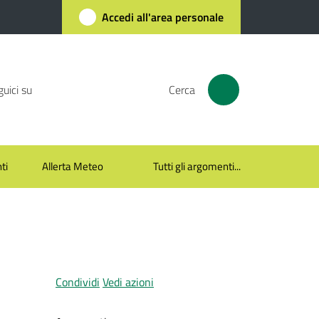
Accedi all'area personale
uici su
Cerca
ti
Allerta Meteo
Tutti gli argomenti...
Condividi
Vedi azioni