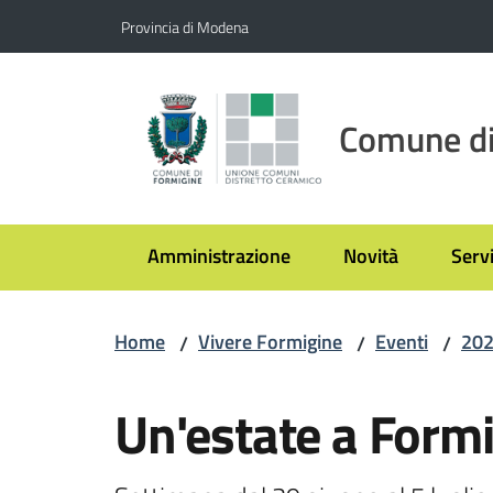
Vai al contenuto
Vai alla navigazione
Vai al footer
Provincia di Modena
Comune di
Amministrazione
Novità
Servi
Home
Vivere Formigine
Eventi
20
/
/
/
Salta al contenuto
Un'estate a Form