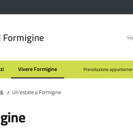
 Formigine
Seg
zi
Vivere Formigine
Prenotazione appuntamen
Menu selezionato
26
Un'estate a Formigine
/
igine