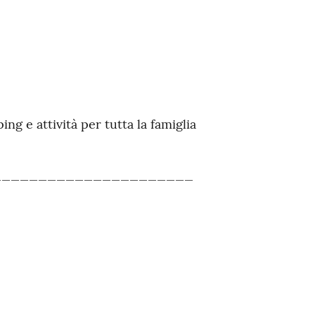
ping e attività per tutta la famiglia
______________________