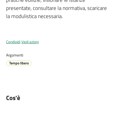
presentate, consultare la normativa, scaricare 
la modulistica necessaria.
Prenotazione
appuntamenti
A
Condividi
Vedi azioni
l
l
Argomenti
e
Tempo libero
r
t
a
M
e
t
Cos'è
e
o