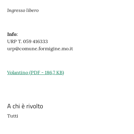
Ingresso libero
Info:
URP T. 059 416333
urp@comune.formigine.mo.it
Volantino
(
PDF
-
186,7 KB
)
A chi è rivolto
Tutti