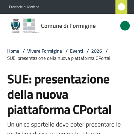
Vai al contenuto
Vai alla navigazione
Vai al footer
Provincia di Modena
Comune
Comune di Formigine
di
Formigine
Home
/
Vivere Formigine
/
Eventi
/
2026
/
SUE: presentazione della nuova piattaforma CPortal
Amministrazione
SUE: presentazione
Salta al contenuto
Novità
della nuova
Servizi
piattaforma CPortal
Vivere
Formigine
Un unico sportello dove poter presentare le 
Menu selezionato
pratiche edilizie, visionare le istanze 