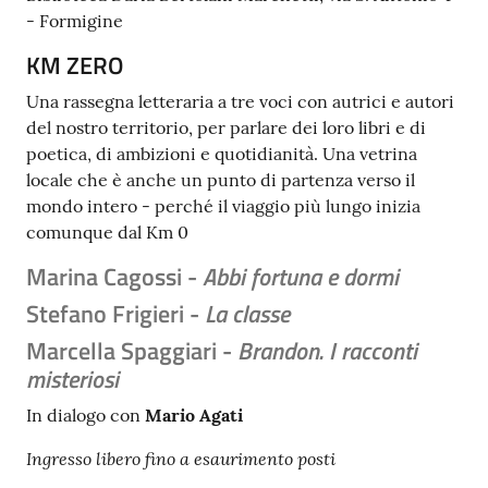
- Formigine
Tutti
KM ZERO
gli
argomenti...
Una rassegna letteraria a tre voci con autrici e autori
del nostro territorio, per parlare dei loro libri e di
poetica, di ambizioni e quotidianità. Una vetrina
locale che è anche un punto di partenza verso il
Seguici
mondo intero - perché il viaggio più lungo inizia
su
comunque dal Km 0
Marina Cagossi -
Abbi fortuna e dormi
Stefano Frigieri -
La classe
Marcella Spaggiari -
Brandon. I racconti
misteriosi
In dialogo con
Mario Agati
Ingresso libero fino a esaurimento posti