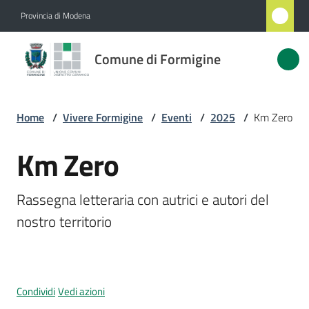
Vai al contenuto
Vai alla navigazione
Vai al footer
Provincia di Modena
Comune
Comune di Formigine
di
Formigine
Home
/
Vivere Formigine
/
Eventi
/
2025
/
Km Zero
Amministrazione
Km Zero
Salta al contenuto
Novità
Rassegna letteraria con autrici e autori del 
nostro territorio
Servizi
Vivere
Formigine
Condividi
Vedi azioni
Menu selezionato