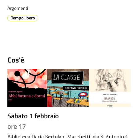
Argomenti
Tempo libero
Prenotazione
appuntamenti
A
l
Cos'è
l
e
r
t
a
M
e
Sabato 1 febbraio
t
e
ore 17
o
Biblioteca Daria Bertolani Marchetti, via S. Antonio 4