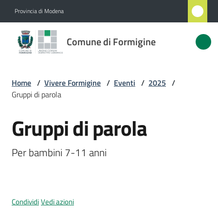
Vai al contenuto
Vai alla navigazione
Vai al footer
Provincia di Modena
Comune
Comune di Formigine
di
Formigine
Home
/
Vivere Formigine
/
Eventi
/
2025
/
Gruppi di parola
Amministrazione
Gruppi di parola
Salta al contenuto
Novità
Per bambini 7-11 anni
Servizi
Vivere
Formigine
Condividi
Vedi azioni
Menu selezionato