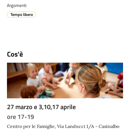
Argomenti
Tempo libero
Prenotazione
appuntamenti
A
Cos'è
l
l
e
r
t
a
M
e
27 marzo e 3,10,17 aprile
t
ore 17-19
e
o
Centro per le Famiglie, Via Landucci 1/A - Casinalbo