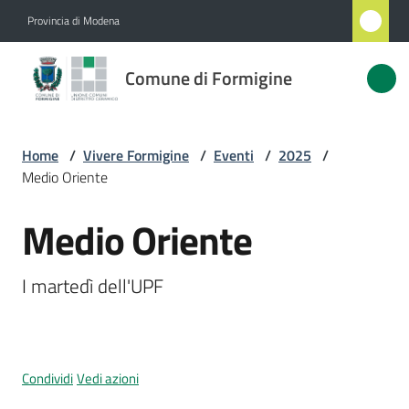
Vai al contenuto
Vai alla navigazione
Vai al footer
Provincia di Modena
Comune
Comune di Formigine
di
Formigine
Home
/
Vivere Formigine
/
Eventi
/
2025
/
Medio Oriente
Amministrazione
Medio Oriente
Salta al contenuto
Novità
I martedì dell'UPF
Servizi
Vivere
Formigine
Condividi
Vedi azioni
Menu selezionato