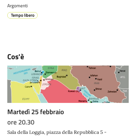
Argomenti
Tempo libero
Prenotazione
appuntamenti
A
Cos'è
l
l
e
r
t
a
M
e
Martedì 25 febbraio
t
ore 20.30
e
o
Sala della Loggia, piazza della Repubblica 5 -