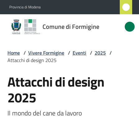
Vai al contenuto
Vai alla navigazione
Vai al footer
Provincia di Modena
Comune
Comune di Formigine
di
Formigine
Home
/
Vivere Formigine
/
Eventi
/
2025
/
Attacchi di design 2025
Amministrazione
Attacchi di design
Salta al contenuto
Novità
2025
Servizi
Il mondo del cane da lavoro
Vivere
Formigine
Menu selezionato