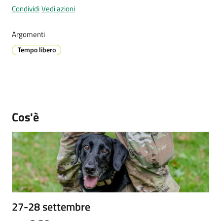
Condividi
Vedi azioni
Argomenti
Prenotazione
Tempo libero
appuntamenti
A
l
l
e
Cos'è
r
t
a
M
e
t
e
27-28 settembre
o