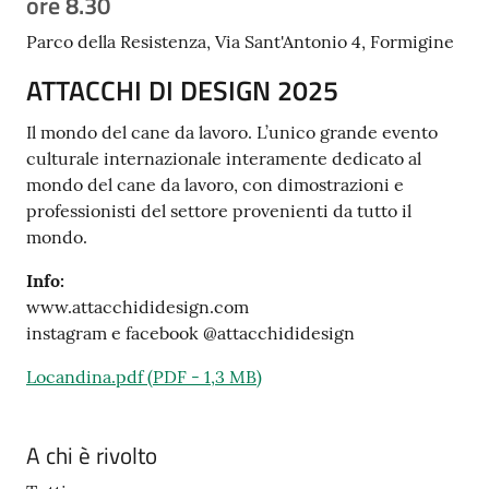
ore 8.30
Tutti
Parco della Resistenza, Via Sant'Antonio 4, Formigine
gli
ATTACCHI DI DESIGN 2025
argomenti...
Il mondo del cane da lavoro. L’unico grande evento
culturale internazionale interamente dedicato al
Seguici
mondo del cane da lavoro, con dimostrazioni e
su
professionisti del settore provenienti da tutto il
mondo.
Info:
www.attacchididesign.com
instagram e facebook @attacchididesign
Locandina.pdf
(
PDF
-
1,3 MB
)
A chi è rivolto