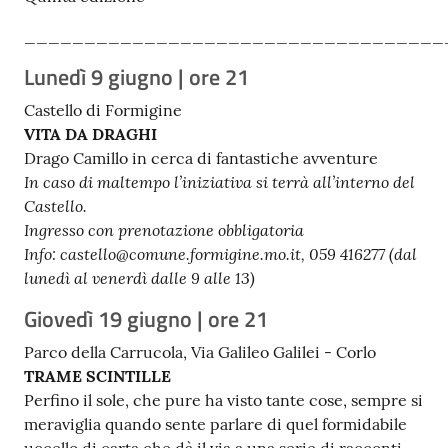
Tutti
___________________________________
gli
Lunedì 9 giugno | ore 21
argomenti...
Castello di Formigine
VITA DA DRAGHI
Drago Camillo in cerca di fantastiche avventure
Seguici
In caso di maltempo l’iniziativa si terrà all’interno del
su
Castello.
Ingresso con prenotazione obbligatoria
Info: castello@comune.formigine.mo.it, 059 416277 (dal
lunedì al venerdì dalle 9 alle 13)
Giovedì 19 giugno | ore 21
Parco della Carrucola, Via Galileo Galilei - Corlo
TRAME SCINTILLE
Perfino il sole, che pure ha visto tante cose, sempre si
meraviglia quando sente parlare di quel formidabile
uccello di carta che dà il via a una serie di racconti