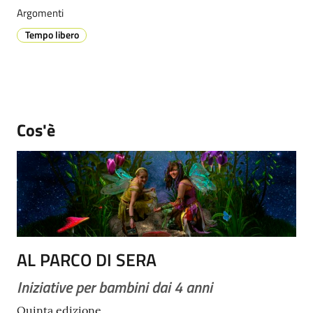
Argomenti
Tempo libero
Prenotazione
appuntamenti
A
Cos'è
l
l
e
r
t
a
M
e
AL PARCO DI SERA
t
e
Iniziative per bambini dai 4 anni
o
Quinta edizione