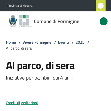
Vai al contenuto
Vai alla navigazione
Vai al footer
Provincia di Modena
Comune
Comune di Formigine
di
Formigine
Home
/
Vivere Formigine
/
Eventi
/
2025
/
Al parco, di sera
Amministrazione
Al parco, di sera
Salta al contenuto
Novità
Iniziative per bambini dai 4 anni 
Servizi
Vivere
Formigine
Condividi
Vedi azioni
Menu selezionato