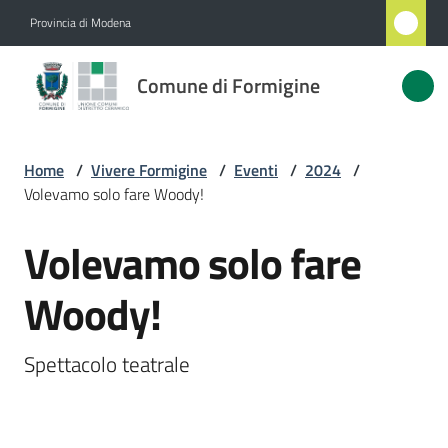
Vai al contenuto
Vai alla navigazione
Vai al footer
Provincia di Modena
Comune
Comune di Formigine
di
Formigine
Home
/
Vivere Formigine
/
Eventi
/
2024
/
Volevamo solo fare Woody!
Amministrazione
Volevamo solo fare
Salta al contenuto
Novità
Woody!
Servizi
Spettacolo teatrale
Vivere
Formigine
Menu selezionato