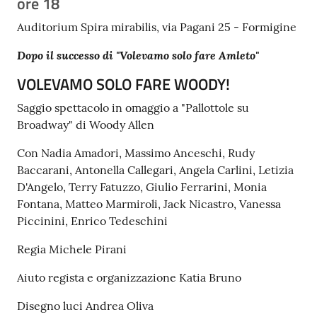
ore 18
Tutti
Auditorium Spira mirabilis, via Pagani 25 - Formigine
gli
Dopo il successo di "Volevamo solo fare Amleto"
argomenti...
VOLEVAMO SOLO FARE WOODY!
Saggio spettacolo in omaggio a "Pallottole su
Seguici
Broadway" di Woody Allen
su
Con Nadia Amadori, Massimo Anceschi, Rudy
Baccarani, Antonella Callegari, Angela Carlini, Letizia
D'Angelo, Terry Fatuzzo, Giulio Ferrarini, Monia
Fontana, Matteo Marmiroli, Jack Nicastro, Vanessa
Piccinini, Enrico Tedeschini
Regia Michele Pirani
Aiuto regista e organizzazione Katia Bruno
Disegno luci Andrea Oliva