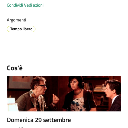
Condividi
Vedi azioni
Argomenti
Prenotazione
Tempo libero
appuntamenti
A
l
l
e
Cos'è
r
t
a
M
e
t
e
Domenica 29 settembre
o