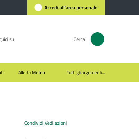
Accedi all'area personale
uici su
Cerca
ti
Allerta Meteo
Tutti gli argomenti...
Condividi
Vedi azioni