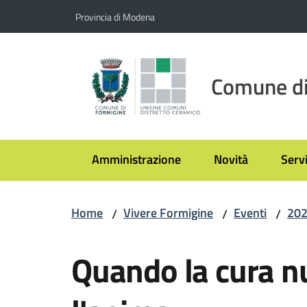
Vai al contenuto
Vai alla navigazione
Vai al footer
Provincia di Modena
Comune di
Amministrazione
Novità
Servi
Home
Vivere Formigine
Eventi
20
/
/
/
Salta al contenuto
Quando la cura nu