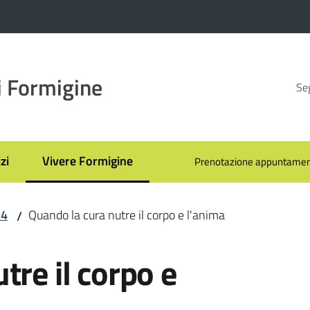
 Formigine
Seg
zi
Vivere Formigine
Prenotazione appuntamen
Menu selezionato
24
Quando la cura nutre il corpo e l'anima
/
tre il corpo e