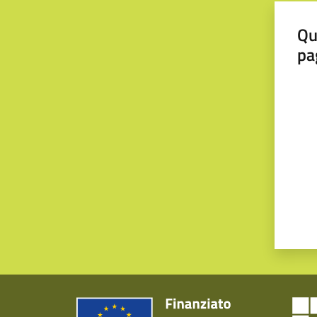
Qu
pa
Valut