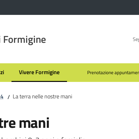
 Formigine
Seg
zi
Vivere Formigine
Prenotazione appuntamen
Menu selezionato
24
La terra nelle nostre mani
/
stre mani