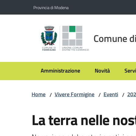
Vai al contenuto
Vai alla navigazione
Vai al footer
Provincia di Modena
Comune di
Amministrazione
Novità
Servi
Home
Vivere Formigine
Eventi
20
/
/
/
Salta al contenuto
La terra nelle no