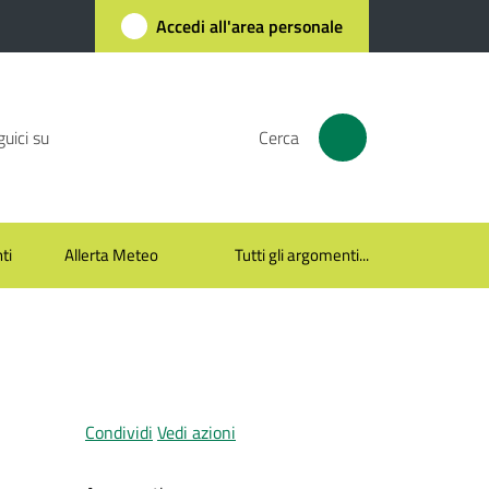
Accedi all'area personale
uici su
Cerca
ti
Allerta Meteo
Tutti gli argomenti...
Condividi
Vedi azioni