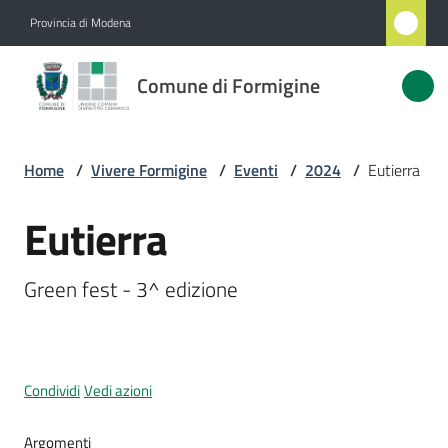
Vai al contenuto
Vai alla navigazione
Vai al footer
Provincia di Modena
Comune
Comune di Formigine
di
Formigine
Home
/
Vivere Formigine
/
Eventi
/
2024
/
Eutierra
Amministrazione
Eutierra
Salta al contenuto
Novità
Green fest - 3^ edizione
Servizi
Vivere
Condividi
Vedi azioni
Formigine
Menu selezionato
Argomenti