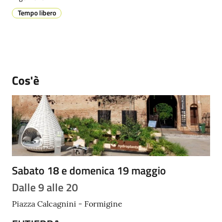
Tempo libero
Prenotazione
appuntamenti
Cos'è
A
l
l
e
r
t
a
M
Sabato 18 e domenica 19 maggio
e
Dalle 9 alle 20
t
e
Piazza Calcagnini - Formigine
o