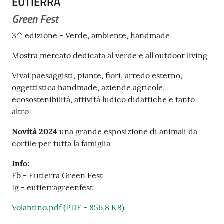
EUTIERRA
Tutti
Green Fest
gli
3^ edizione - Verde, ambiente, handmade
argomenti...
Mostra mercato dedicata al verde e all'outdoor living
Vivai paesaggisti, piante, fiori, arredo esterno,
Seguici
oggettistica handmade, aziende agricole,
su
ecosostenibilità, attività ludico didattiche e tanto
altro
Novità 2024
una grande esposizione di animali da
cortile per tutta la famiglia
Info:
Fb - Eutierra Green Fest
Ig - eutierragreenfest
Volantino.pdf
(
PDF
-
856,8 KB
)