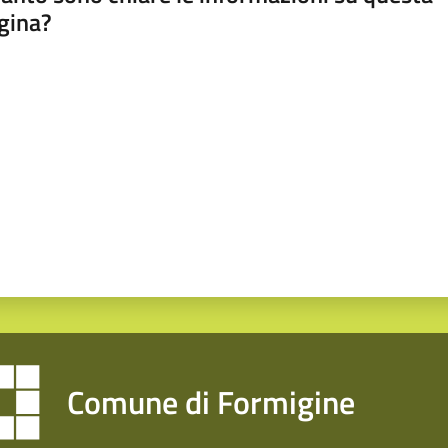
gina?
a da 1 a 5 stelle
Comune di Formigine