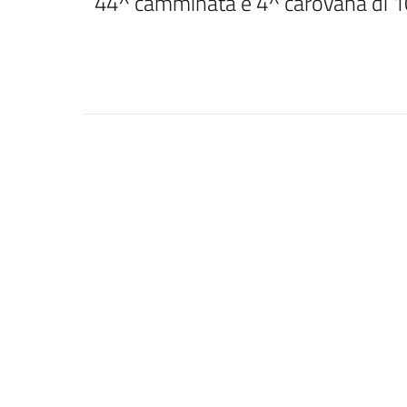
44^ camminata e 4^ carovana di 1