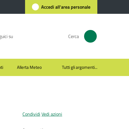
Accedi all'area personale
uici su
Cerca
ti
Allerta Meteo
Tutti gli argomenti...
Condividi
Vedi azioni