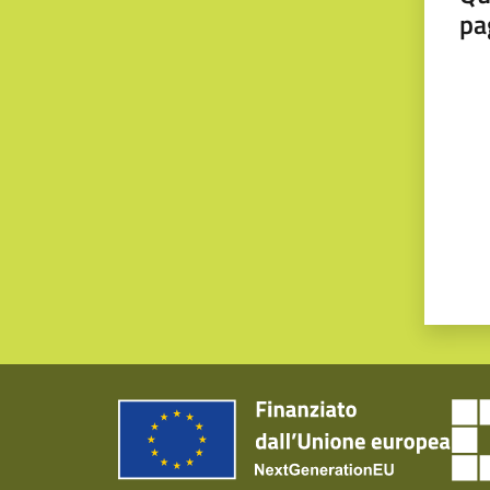
pa
Valut