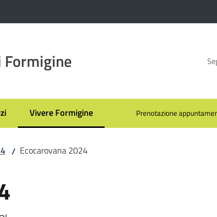
 Formigine
Seg
zi
Vivere Formigine
Prenotazione appuntamen
Menu selezionato
24
Ecocarovana 2024
/
4