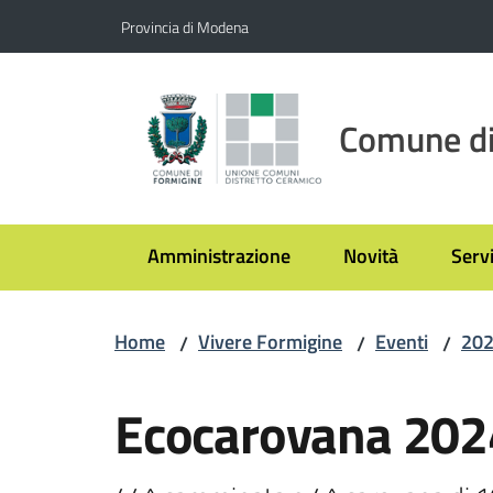
Vai al contenuto
Vai alla navigazione
Vai al footer
Provincia di Modena
Comune di
Amministrazione
Novità
Servi
Home
Vivere Formigine
Eventi
20
/
/
/
Salta al contenuto
Ecocarovana 202