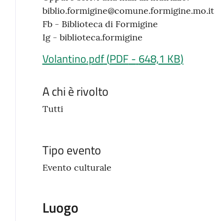
biblio.formigine@comune.formigine.mo.it
Fb - Biblioteca di Formigine
Ig - biblioteca.formigine
Volantino.pdf
(
PDF
-
648,1 KB
)
A chi è rivolto
Tutti
Tipo evento
Evento culturale
Luogo