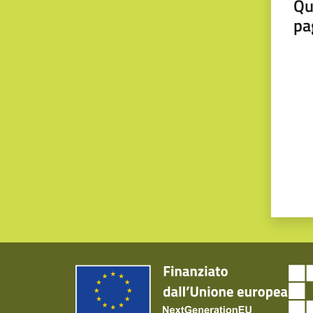
Qu
pa
Valut