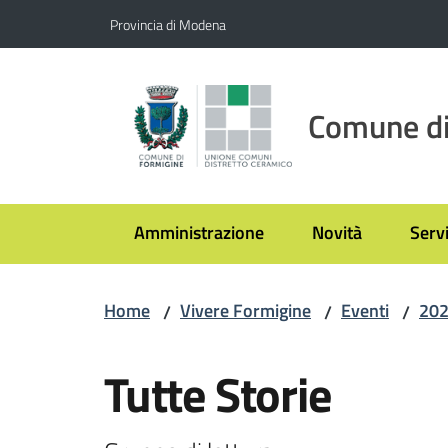
Vai al contenuto
Vai alla navigazione
Vai al footer
Provincia di Modena
Comune di
Amministrazione
Novità
Servi
Home
Vivere Formigine
Eventi
20
/
/
/
Salta al contenuto
Tutte Storie