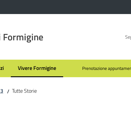
 Formigine
Seg
zi
Vivere Formigine
Prenotazione appuntamen
Menu selezionato
23
Tutte Storie
/