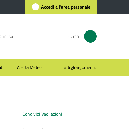
Accedi all'area personale
uici su
Cerca
ti
Allerta Meteo
Tutti gli argomenti...
Condividi
Vedi azioni