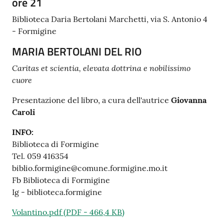
ore 21
Tutti
Biblioteca Daria Bertolani Marchetti, via S. Antonio 4
gli
- Formigine
argomenti...
MARIA BERTOLANI DEL RIO
Caritas et scientia, elevata dottrina e nobilissimo
cuore
Seguici
su
Presentazione del libro, a cura dell'autrice
Giovanna
Caroli
INFO:
Biblioteca di Formigine
Tel. 059 416354
biblio.formigine@comune.formigine.mo.it
Fb Biblioteca di Formigine
Ig - biblioteca.formigine
Volantino.pdf
(
PDF
-
466,4 KB
)