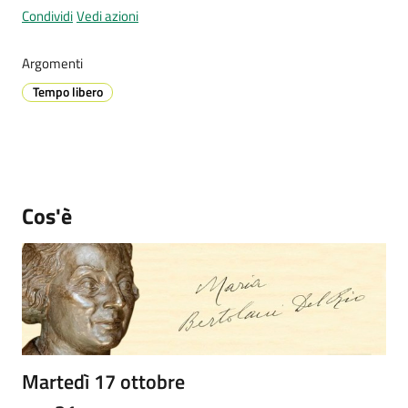
Condividi
Vedi azioni
Argomenti
Prenotazione
Tempo libero
appuntamenti
A
l
l
e
Cos'è
r
t
a
M
e
t
e
Martedì 17 ottobre
o