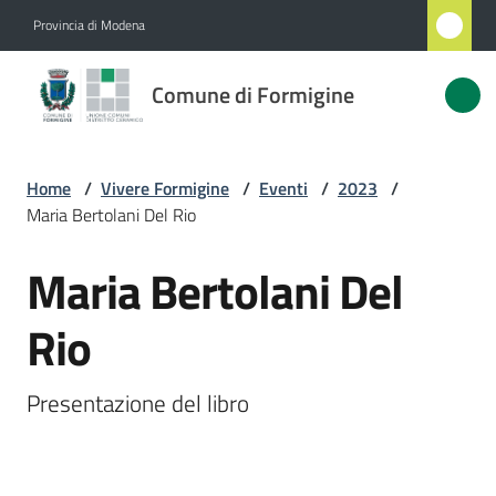
Vai al contenuto
Vai alla navigazione
Vai al footer
Provincia di Modena
Comune
Comune di Formigine
di
Formigine
Home
/
Vivere Formigine
/
Eventi
/
2023
/
Maria Bertolani Del Rio
Amministrazione
Maria Bertolani Del
Salta al contenuto
Novità
Rio
Servizi
Presentazione del libro
Vivere
Formigine
Menu selezionato