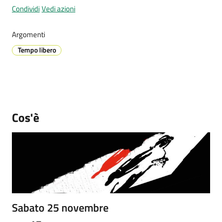
Condividi
Vedi azioni
Argomenti
Prenotazione
Tempo libero
appuntamenti
A
l
l
e
Cos'è
r
t
a
M
e
t
e
Sabato 25 novembre
o