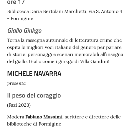
ore 17
Tutti
Biblioteca Daria Bertolani Marchetti, via S. Antonio 4
gli
- Formigine
argomenti...
Giallo Ginkgo
Torna la rassegna autunnale di letteratura crime che
ospita le migliori voci italiane del genere per parlare
Seguici
di storie, personaggi e scenari memorabili all’insegna
su
del giallo. Giallo come i ginkgo di Villa Gandini!
MICHELE NAVARRA
presenta
Il peso del coraggio
(Fazi 2023)
Modera
Fabiano Massimi
, scrittore e direttore delle
biblioteche di Formigine