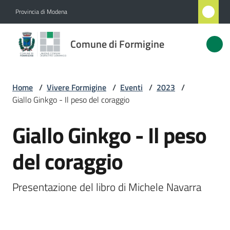
Vai al contenuto
Vai alla navigazione
Vai al footer
Provincia di Modena
Comune
Comune di Formigine
di
Formigine
Home
/
Vivere Formigine
/
Eventi
/
2023
/
Giallo Ginkgo - Il peso del coraggio
Amministrazione
Giallo Ginkgo - Il peso
Salta al contenuto
Novità
del coraggio
Servizi
Vivere
Formigine
Menu selezionato