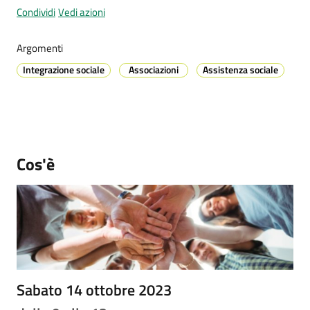
Condividi
Vedi azioni
Argomenti
Prenotazione
Integrazione sociale
Associazioni
Assistenza sociale
appuntamenti
A
l
l
e
Cos'è
r
t
a
M
e
t
e
Sabato 14 ottobre 2023
o