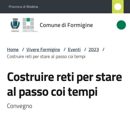
Vai al contenuto
Vai alla navigazione
Vai al footer
Provincia di Modena
Comune
Comune di Formigine
di
Formigine
Home
/
Vivere Formigine
/
Eventi
/
2023
/
Costruire reti per stare al passo coi tempi
Amministrazione
Costruire reti per stare
Salta al contenuto
Novità
al passo coi tempi
Servizi
Convegno
Vivere
Formigine
Menu selezionato