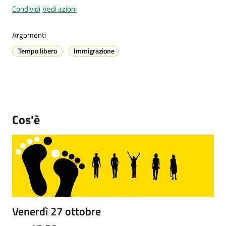
Condividi
Vedi azioni
Argomenti
Prenotazione
Tempo libero
Immigrazione
appuntamenti
A
l
l
e
Cos'è
r
t
a
M
e
t
e
Venerdì 27 ottobre
o