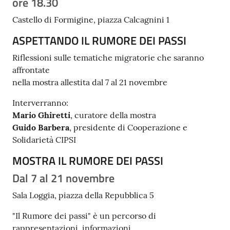
ore 18.30
Tutti
Castello di Formigine, piazza Calcagnini 1
gli
ASPETTANDO IL RUMORE DEI PASSI
argomenti...
Riflessioni sulle tematiche migratorie che saranno
affrontate
nella mostra allestita dal 7 al 21 novembre
Seguici
su
Interverranno:
Mario Ghiretti
, curatore della mostra
Guido Barbera
, presidente di Cooperazione e
Solidarietà CIPSI
MOSTRA IL RUMORE DEI PASSI
Dal 7 al 21 novembre
Sala Loggia, piazza della Repubblica 5
"Il Rumore dei passi" è un percorso di
rappresentazioni, informazioni,