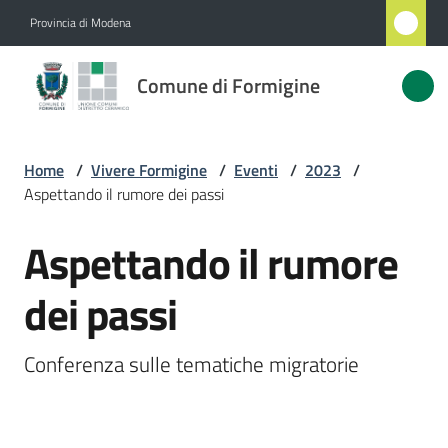
Vai al contenuto
Vai alla navigazione
Vai al footer
Provincia di Modena
Comune
Comune di Formigine
di
Formigine
Home
/
Vivere Formigine
/
Eventi
/
2023
/
Aspettando il rumore dei passi
Amministrazione
Aspettando il rumore
Salta al contenuto
Novità
dei passi
Servizi
Conferenza sulle tematiche migratorie
Vivere
Formigine
Menu selezionato