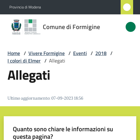
Vai al contenuto
Vai alla navigazione
Vai al footer
Provincia di Modena
Comune
Comune di Formigine
di
Formigine
Home
/
Vivere Formigine
/
Eventi
/
2018
/
I colori di Elmer
/
Allegati
Amministrazione
Allegati
Novità
Ultimo aggiornamento
:
07-09-2023 18:56
Servizi
Vivere
Formigine
Quanto sono chiare le informazioni su
Menu selezionato
questa pagina?