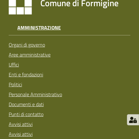
Comune di Formigine
Tutti
gli
argomenti...
AMMINISTRAZIONE
Organi di governo
Seguici
Aree amministrative
su
Uffici
Enti e fondazioni
Politici
Personale Amministrativo
Documenti e dati
Punti di contatto
Avvisi attivi
Avvisi attivi