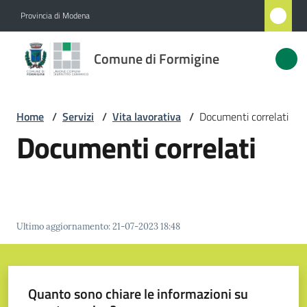
Vai al contenuto
Vai alla navigazione
Vai al footer
Provincia di Modena
Comune
Comune di Formigine
di
Formigine
Home
/
Servizi
/
Vita lavorativa
/
Documenti correlati
Documenti correlati
Amministrazione
Novità
Servizi
Ultimo aggiornamento
:
21-07-2023 18:48
Menu selezionato
Vivere
Formigine
Quanto sono chiare le informazioni su