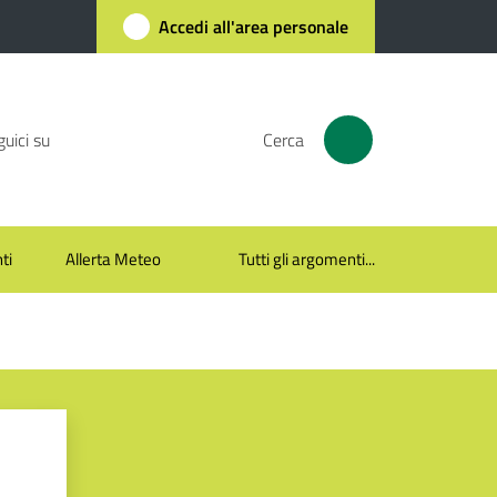
Accedi all'area personale
uici su
Cerca
ti
Allerta Meteo
Tutti gli argomenti...