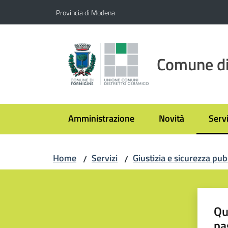
Vai al contenuto
Vai alla navigazione
Vai al footer
Provincia di Modena
Comune di
Amministrazione
Novità
Servi
Menu
Home
Servizi
Giustizia e sicurezza pub
/
/
Qu
pa