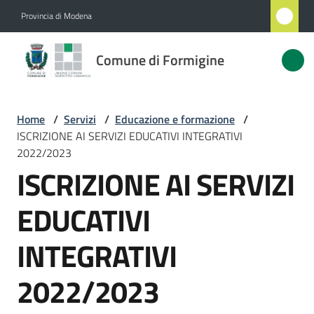
Vai al contenuto
Vai alla navigazione
Vai al footer
Provincia di Modena
Comune
Comune di Formigine
di
Formigine
Home
/
Servizi
/
Educazione e formazione
/
ISCRIZIONE AI SERVIZI EDUCATIVI INTEGRATIVI
Amministrazione
2022/2023
ISCRIZIONE AI SERVIZI
Novità
EDUCATIVI
Servizi
INTEGRATIVI
Menu selezionato
Vivere
2022/2023
Formigine