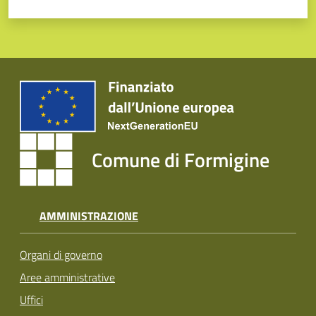
Tutti
gli
argomenti...
Seguici
su
Comune di Formigine
AMMINISTRAZIONE
Organi di governo
Aree amministrative
Uffici