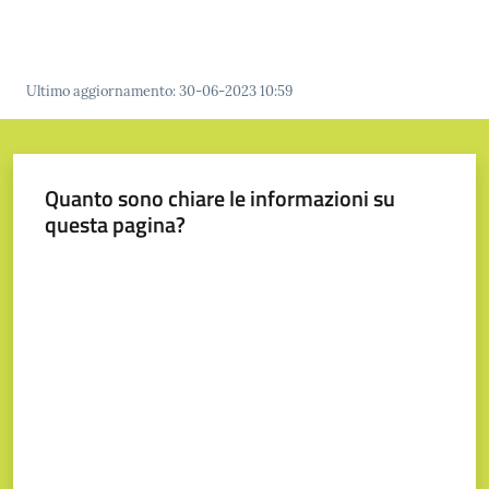
Prenotazione
Ultimo aggiornamento
:
30-06-2023 10:59
appuntamenti
A
Quanto sono chiare le informazioni su
l
questa pagina?
l
e
Valuta da 1 a 5 stelle
r
t
a
M
e
t
e
o