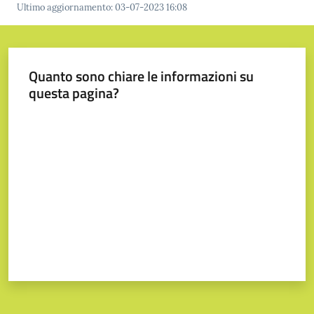
Ultimo aggiornamento
:
03-07-2023 16:08
Prenotazione
Quanto sono chiare le informazioni su
appuntamenti
questa pagina?
A
Valuta da 1 a 5 stelle
l
l
e
r
t
a
M
e
t
e
o