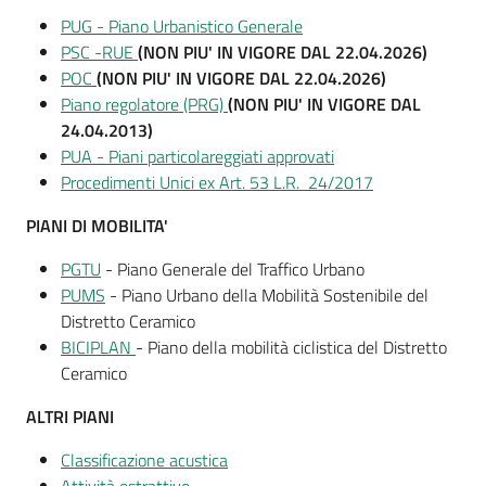
PUG - Piano Urbanistico Generale
PSC -RUE
(NON PIU' IN VIGORE DAL 22.04.2026)
POC
(NON PIU' IN VIGORE DAL 22.04.2026)
Prenotazione
Piano regolatore (PRG)
(NON PIU' IN VIGORE DAL
appuntamenti
24.04.2013)
PUA - Piani particolareggiati approvati
A
Procedimenti Unici ex Art. 53 L.R. 24/2017
l
l
PIANI DI MOBILITA'
e
PGTU
- Piano Generale del Traffico Urbano
r
PUMS
- Piano Urbano della Mobilità Sostenibile del
t
Distretto Ceramico
a
BICIPLAN
- Piano della mobilità ciclistica del Distretto
M
Ceramico
e
t
ALTRI
PIANI
e
o
Classificazione acustica