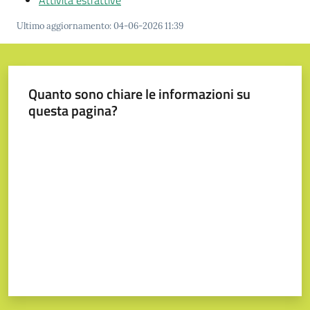
Attività estrattive
Tutti
Ultimo aggiornamento
:
04-06-2026 11:39
gli
argomenti...
Quanto sono chiare le informazioni su
questa pagina?
Seguici
su
Valuta da 1 a 5 stelle