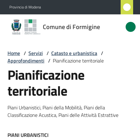
Vai al contenuto
Vai alla navigazione
Vai al footer
Provincia di Modena
Comune
Comune di Formigine
di
Formigine
Home
/
Servizi
/
Catasto e urbanistica
/
Approfondimenti
/
Pianificazione territoriale
Amministrazione
Pianificazione
Novità
territoriale
Servizi
Piani Urbanistici, Piani della Mobilità, Piani della
Menu selezionato
Classificazione Acustica, Piani delle Attività Estrattive
Vivere
Formigine
PIANI URBANISTICI