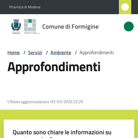
Vai al contenuto
Vai alla navigazione
Vai al footer
Provincia di Modena
Comune
Comune di Formigine
di
Formigine
Home
/
Servizi
/
Ambiente
/
Approfondimenti
Approfondimenti
Amministrazione
Novità
Servizi
Ultimo aggiornamento
:
03-03-2026 22:29
Menu selezionato
Vivere
Formigine
Quanto sono chiare le informazioni su