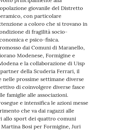
ivolto principalmente alla
opolazione giovanile del Distretto
eramico, con particolare
ttenzione a coloro che si trovano in
ondizione di fragilità socio-
conomica e psico-fisica.
romosso dai Comuni di Maranello,
iorano Modenese, Formigine e
Modena e la collaborazione di Uisp
artner della Scuderia Ferrari, il
e nelle prossime settimane diverse
iettivo di coinvolgere diverse fasce
lle famiglie alle associazioni.
osegue e intensifica le azioni messe
rimento che va dai ragazzi alle
ri allo sport dei quattro comuni
Martina Bosi per Formigine, Juri