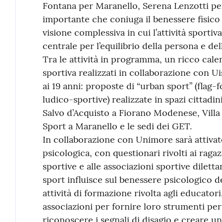
Fontana per Maranello, Serena Lenzotti per
importante che coniuga il benessere fisico 
visione complessiva in cui l’attività sport
centrale per l’equilibrio della persona e della
Tra le attività in programma, un ricco calen
sportiva realizzati in collaborazione con Uis
ai 19 anni: proposte di “urban sport” (flag-
ludico-sportive) realizzate in spazi cittadin
Salvo d’Acquisto a Fiorano Modenese, Villa 
Sport a Maranello e le sedi dei GET.
In collaborazione con Unimore sarà attivato
psicologica, con questionari rivolti ai ragaz
sportive e alle associazioni sportive dilett
sport influisce sul benessere psicologico d
attività di formazione rivolta agli educatori,
associazioni per fornire loro strumenti per
riconoscere i segnali di disagio e creare u