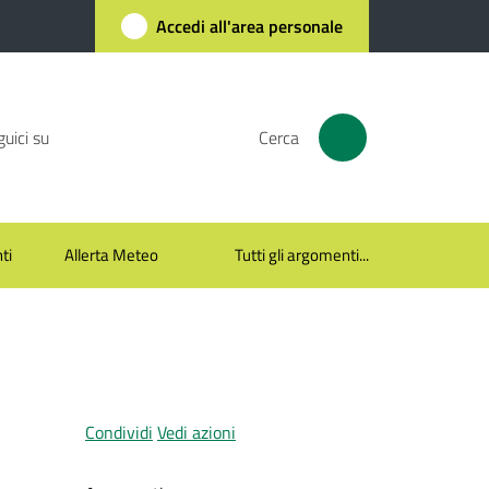
Accedi all'area personale
uici su
Cerca
ti
Allerta Meteo
Tutti gli argomenti...
Condividi
Vedi azioni