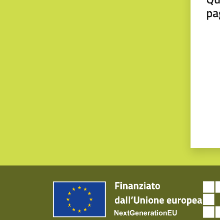
pa
Valut