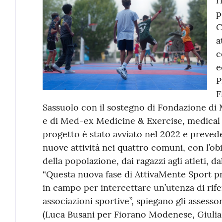
r
p
C
a
c
e
P
F
Sassuolo con il sostegno di Fondazione di 
e di Med-ex Medicine & Exercise, medical p
progetto è stato avviato nel 2022 e preved
nuove attività nei quattro comuni, con l’ob
della popolazione, dai ragazzi agli atleti, da
“Questa nuova fase di AttivaMente Sport pr
in campo per intercettare un’utenza di rife
associazioni sportive”, spiegano gli assesso
(Luca Busani per Fiorano Modenese, Giulia 