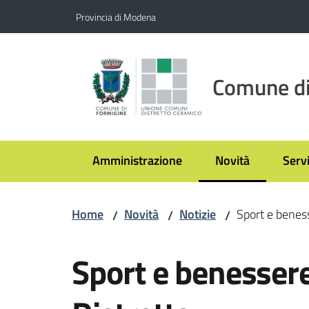
Vai al contenuto
Vai alla navigazione
Vai al footer
Provincia di Modena
Comune di
Amministrazione
Novità
Servi
Menu selezionato
Home
Novità
Notizie
Sport e benes
/
/
/
Salta al contenuto
Sport e benesser