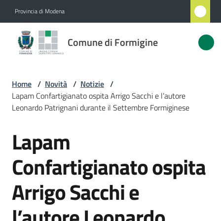
Vai al contenuto
Vai alla navigazione
Vai al footer
Provincia di Modena
Comune
Comune di Formigine
di
Formigine
Home
/
Novità
/
Notizie
/
Lapam Confartigianato ospita Arrigo Sacchi e l’autore
Amministrazione
Leonardo Patrignani durante il Settembre Formiginese
Lapam
Novità
Salta al contenuto
Menu selezionato
Confartigianato ospita
Servizi
Arrigo Sacchi e
Vivere
Formigine
l’autore Leonardo