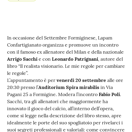
Tutti
gli
argomenti...
Contenuto
In occasione del Settembre Formiginese, Lapam
Confartigianato organizza e promuove un incontro
Seguici
con il famoso ex allenatore del Milan e della nazionale
su
Arrigo Sacchi
e con
Leonardo Patrignani
, autore del
libro “Il realista visionario. Le mie regole per cambiare
le regole”.
L’appuntamento è per
venerdì 20 settembre
alle ore
20:30 presso l’
Auditorium Spira mirabilis
in Via
Pagani 25 a Formigine. Modera l’incontro
Fabio Poli
.
Sacchi, tra gli allenatori che maggiormente ha
innovato il gioco del calcio, all’interno dell’opera,
come si legge nella descrizione del libro stesso, apre
idealmente le porte del suo spogliatoio per rivelarci i
suoi segreti professionali e valoriali: come convincere