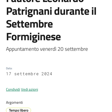
Patrignani durante il
Settembre
Prenotazione
appuntamenti
Formiginese
A
l
Appuntamento venerdì 20 settembre
l
e
r
Data
:
t
17 settembre 2024
a
M
e
Condividi
Vedi azioni
t
e
Argomenti
o
Tempo libero