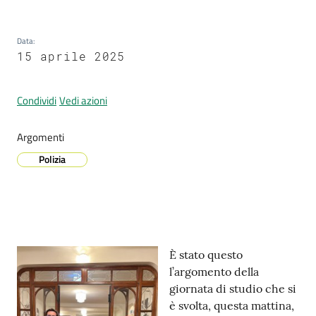
Data
:
Prenotazione
15 aprile 2025
appuntamenti
Condividi
Vedi azioni
A
l
Argomenti
l
Polizia
e
r
t
a
M
e
Contenuto
È stato questo
t
l’argomento della
e
giornata di studio che si
o
è svolta, questa mattina,