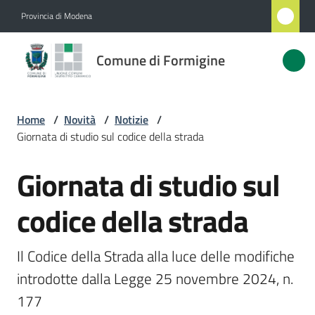
Vai al contenuto
Vai alla navigazione
Vai al footer
Provincia di Modena
Comune
Comune di Formigine
di
Formigine
Home
/
Novità
/
Notizie
/
Giornata di studio sul codice della strada
Amministrazione
Giornata di studio sul
Salta al contenuto
Novità
Menu selezionato
codice della strada
Servizi
Il Codice della Strada alla luce delle modifiche 
Vivere
introdotte dalla Legge 25 novembre 2024, n. 
Formigine
177