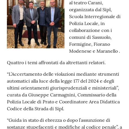
al teatro Carani,
Tutti
organizzata dal Sipl,
gli
Scuola Interregionale di
argomenti...
Polizia Locale, in
collaborazione con i
comuni di Sassuolo,
Formigine, Fiorano
Seguici
Modenese e Maranello .
su
Quattro i temi affrontati da altrettanti relatori.
“L’Accertamento delle violazioni mediante strumenti
automatici alla luce della legge 177 del 2024 e degli
ultimi orientamenti giurisprudenziali e ministeriali”,
curata da Giuseppe Carmagnini, Commissario della
Polizia Locale di Prato e Coordinatore Area Didattica
Codice della Strada di Sipl.
“Guida in stato di ebrezza o dopo l’assunzione di
sostanze stupefacenti e modifiche al codice penale”, a