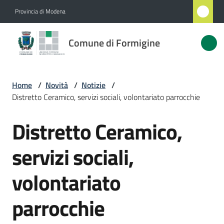
Vai al contenuto
Vai alla navigazione
Vai al footer
Provincia di Modena
Comune
Comune di Formigine
di
Formigine
Home
/
Novità
/
Notizie
/
Distretto Ceramico, servizi sociali, volontariato parrocchie
Amministrazione
Distretto Ceramico,
Salta al contenuto
Novità
Menu selezionato
servizi sociali,
Servizi
volontariato
Vivere
parrocchie
Formigine