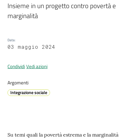
Insieme in un progetto contro povertà e 
marginalità
Prenotazione
appuntamenti
Data
:
03 maggio 2024
A
l
l
Condividi
Vedi azioni
e
r
Argomenti
t
Integrazione sociale
a
M
e
t
e
o
Contenuto
Su temi quali la povertà estrema e la marginalità