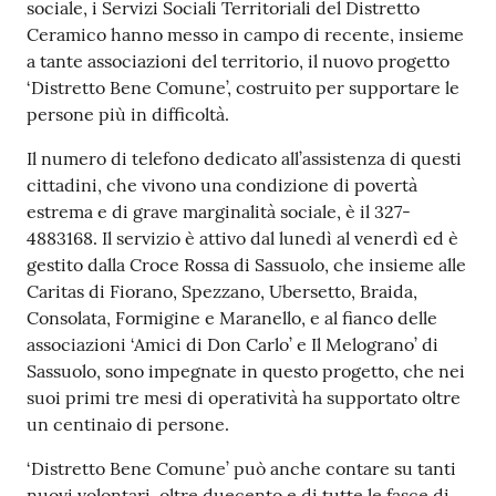
sociale, i Servizi Sociali Territoriali del Distretto
Tutti
Ceramico hanno messo in campo di recente, insieme
gli
a tante associazioni del territorio, il nuovo progetto
argomenti...
‘Distretto Bene Comune’, costruito per supportare le
persone più in difficoltà.
Il numero di telefono dedicato all’assistenza di questi
Seguici
cittadini, che vivono una condizione di povertà
su
estrema e di grave marginalità sociale, è il 327-
4883168. Il servizio è attivo dal lunedì al venerdì ed è
gestito dalla Croce Rossa di Sassuolo, che insieme alle
Caritas di Fiorano, Spezzano, Ubersetto, Braida,
Consolata, Formigine e Maranello, e al fianco delle
associazioni ‘Amici di Don Carlo’ e Il Melograno’ di
Sassuolo, sono impegnate in questo progetto, che nei
suoi primi tre mesi di operatività ha supportato oltre
un centinaio di persone.
‘Distretto Bene Comune’ può anche contare su tanti
nuovi volontari, oltre duecento e di tutte le fasce di