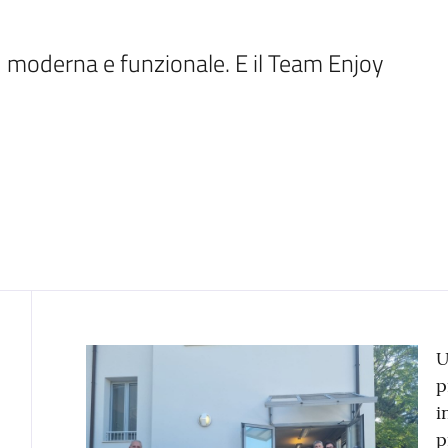
 moderna e funzionale. E il Team Enjoy 
Contenuto
U
p
i
p