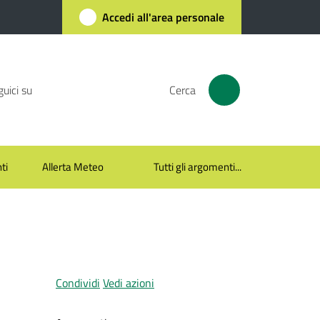
Accedi all'area personale
uici su
Cerca
ti
Allerta Meteo
Tutti gli argomenti...
Condividi
Vedi azioni