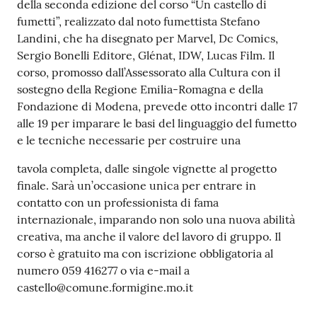
della seconda edizione del corso “Un castello di
fumetti”, realizzato dal noto fumettista Stefano
Tutti
Landini, che ha disegnato per Marvel, Dc Comics,
gli
Sergio Bonelli Editore, Glénat, IDW, Lucas Film. Il
argomenti...
corso, promosso dall’Assessorato alla Cultura con il
sostegno della Regione Emilia-Romagna e della
Fondazione di Modena, prevede otto incontri dalle 17
Seguici
alle 19 per imparare le basi del linguaggio del fumetto
su
e le tecniche necessarie per costruire una
tavola completa, dalle singole vignette al progetto
finale. Sarà un’occasione unica per entrare in
contatto con un professionista di fama
internazionale, imparando non solo una nuova abilità
creativa, ma anche il valore del lavoro di gruppo. Il
corso è gratuito ma con iscrizione obbligatoria al
numero 059 416277 o via e-mail a
castello@comune.formigine.mo.it