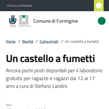
Vai al contenuto
Vai alla navigazione
Vai al footer
Provincia di Modena
Comune
Comune di Formigine
di
Formigine
Home
/
Novità
/
Comunicati
/
Un castello a fumetti
Amministrazione
Un castello a fumetti
Salta al contenuto
Novità
Ancora pochi posti disponibili per il laboratorio 
Menu selezionato
gratuito per ragazze e ragazzi dai 12 ai 17 
Servizi
Vivere
Formigine
Data
: