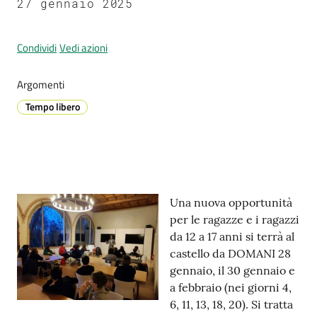
27 gennaio 2025
Condividi
Vedi azioni
Prenotazione
appuntamenti
Argomenti
Tempo libero
A
l
l
e
r
t
Contenuto
Una nuova opportunità
a
per le ragazze e i ragazzi
M
da 12 a 17 anni si terrà al
e
castello da DOMANI 28
t
gennaio, il 30 gennaio e
e
a febbraio (nei giorni 4,
o
6, 11, 13, 18, 20). Si tratta