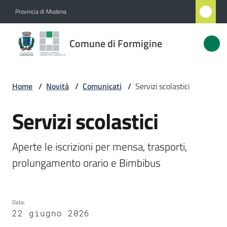
Vai al contenuto
Vai alla navigazione
Vai al footer
Provincia di Modena
Comune
Comune di Formigine
di
Formigine
Home
/
Novità
/
Comunicati
/
Servizi scolastici
Amministrazione
Servizi scolastici
Salta al contenuto
Novità
Aperte le iscrizioni per mensa, trasporti, 
Menu selezionato
prolungamento orario e Bimbibus
Servizi
Menu selezionato
Vivere
Formigine
Data
:
22 giugno 2026