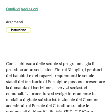
Condividi
Vedi azioni
Prenotazione
Argomenti
appuntamenti
Istruzione
A
l
l
e
Contenuto
r
Con la chiusura delle scuole si programma già il
t
prossimo anno scolastico. Fino al 31 luglio, i genitori
a
dei bambini e dei ragazzi frequentanti le scuole
M
statali del territorio di Formigine possono presentare
e
la domanda di iscrizione ai servizi scolastici
t
comunali. La procedura si svolge interamente in
e
modalità digitale sul sito istituzionale del Comune,
o
accedendo al Portale del Cittadino tramite le
credenziali di identità digitale SPID, CIE (Carta